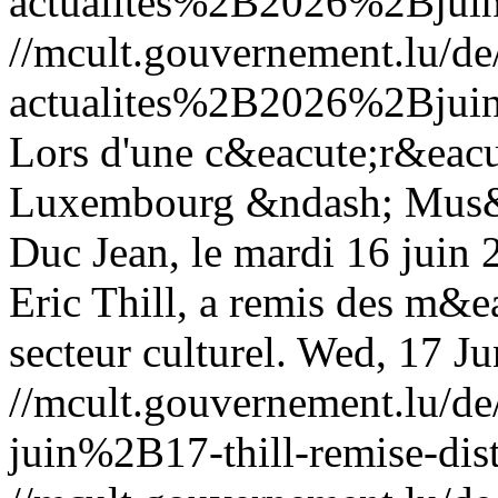
actualites%2B2026%2Bjuin
//mcult.gouvernement.lu/d
actualites%2B2026%2Bjuin
Lors d'une c&eacute;r&eac
Luxembourg &ndash; Mus&e
Duc Jean, le mardi 16 juin 2
Eric Thill, a remis des m&e
secteur culturel.
Wed, 17 Ju
//mcult.gouvernement.lu/
juin%2B17-thill-remise-dist