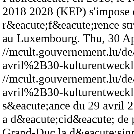
2018 2028 (KEP) s'impose 
r&eacute;f&eacute;rence stru
au Luxembourg.
Thu, 30 A
//mcult.gouvernement.lu/
avril%2B30-kulturentweckl
//mcult.gouvernement.lu/
avril%2B30-kulturentweckl
s&eacute;ance du 29 avril 
a d&eacute;cid&eacute; de 
Grand-Duc la d&eacute;sign