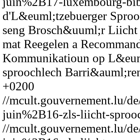
juin%2B17-luxembourg-bib
d'L&euml;tzebuerger Sproo
seng Brosch&uuml;r Liicht
mat Reegelen a Recommanda
Kommunikatioun op L&euml
sproochlech Barri&auml;re
+0200
//mcult.gouvernement.lu/
juin%2B16-zls-liicht-sproo
//mcult.gouvernement.lu/