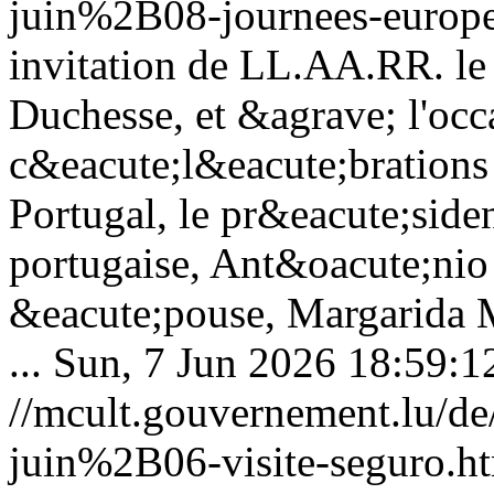
juin%2B08-journees-europe
invitation de LL.AA.RR. le
Duchesse, et &agrave; l'occ
c&eacute;l&eacute;brations
Portugal, le pr&eacute;side
portugaise, Ant&oacute;nio
&eacute;pouse, Margarida M
...
Sun, 7 Jun 2026 18:59:1
//mcult.gouvernement.lu/
juin%2B06-visite-seguro.h