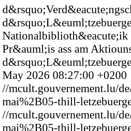
d&rsquo;Verd&eacute;ngsc
d&rsquo;L&euml;tzebuerge
Nationalbiblioth&eacute;i
Pr&auml;is ass am Aktiouns
d&rsquo;L&euml;tzebuerger
May 2026 08:27:00 +0200
//mcult.gouvernement.lu/
mai%2B05-thill-letzebuerg
//mcult.gouvernement.lu/
mai%2B05-thill-letzebuerg