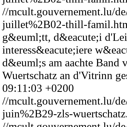
//mcult.gouvernement.lu/
juillet%2B02-thill-famil.ht
g&euml;tt, d&eacute;i d'Le
interess&eacute;iere w&eacu
d&euml;s am aachte Band v
Wuertschatz an d'Vitrinn ges
09:11:03 +0200
//mcult.gouvernement.lu/
juin%2B29-zls-wuertschatz
//mcult.gouvernement.lu/