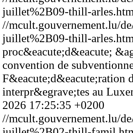
juillet%2B09-thill-arles.htm
//mcult.gouvernement.lu/
juillet%2B09-thill-arles.htm
proc&eacute;d&eacute; &agr
convention de subventionne
F&eacute;d&eacute;ration d
interpr&egrave;tes au Lux
2026 17:25:35 +0200
//mcult.gouvernement.lu/
juillet%2B02-thill-famil.ht