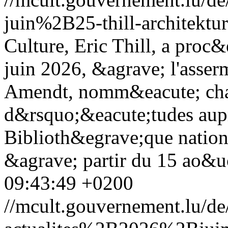
juin%2B25-thill-architektur
Culture, Eric Thill, a proc
juin 2026, &agrave; l'asse
Amendt, nomm&eacute; cha
d&rsquo;&eacute;tudes aup
Biblioth&egrave;que nation
&agrave; partir du 15 ao&u
09:43:49 +0200
//mcult.gouvernement.lu/d