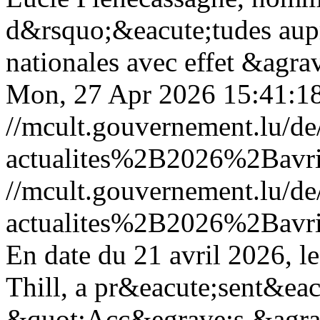
d&rsquo;&eacute;tudes aup
nationales avec effet &agrav
Mon, 27 Apr 2026 15:41:1
//mcult.gouvernement.lu/d
actualites%2B2026%2Bavri
//mcult.gouvernement.lu/d
actualites%2B2026%2Bavri
En date du 21 avril 2026, le
Thill, a pr&eacute;sent&eacu
&quot;Acc&egrave;s &agrave