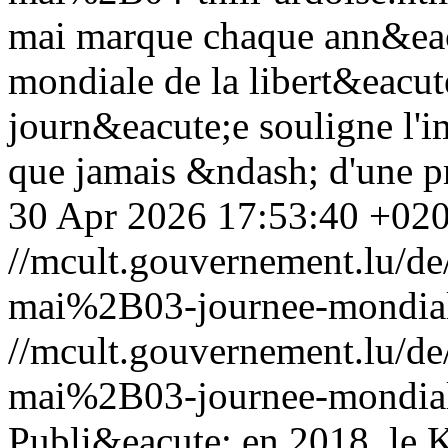
mai marque chaque ann&eac
mondiale de la libert&eacute
journ&eacute;e souligne l'i
que jamais &ndash; d'une pr
30 Apr 2026 17:53:40 +02
//mcult.gouvernement.lu/
mai%2B03-journee-mondiale
//mcult.gouvernement.lu/
mai%2B03-journee-mondiale
Publi&eacute; en 2018, le