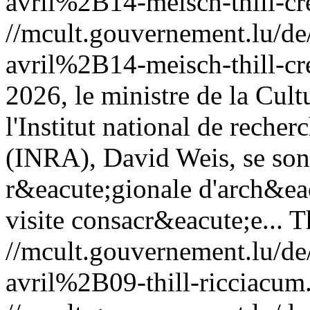
avril%2B14-meisch-thill-cr
//mcult.gouvernement.lu/
avril%2B14-meisch-thill-cr
2026, le ministre de la Cultu
l'Institut national de reche
(INRA), David Weis, se son
r&eacute;gionale d'arch&ea
visite consacr&eacute;e...
T
//mcult.gouvernement.lu/
avril%2B09-thill-ricciacum