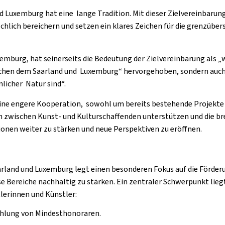
 Luxemburg hat eine lange Tradition. Mit dieser Zielvereinbarun
hlich bereichern und setzen ein klares Zeichen für die grenzübers
xemburg, hat seinerseits die Bedeutung der Zielvereinbarung als „
chen dem Saarland und Luxemburg“ hervorgehoben, sondern auch „
licher Natur sind“.
 eine engere Kooperation, sowohl um bereits bestehende Projekte
zwischen Kunst- und Kulturschaffenden unterstützen und die breit
onen weiter zu stärken und neue Perspektiven zu eröffnen.
rland und Luxemburg legt einen besonderen Fokus auf die Förder
 Bereiche nachhaltig zu stärken. Ein zentraler Schwerpunkt lie
lerinnen und Künstler:
Zahlung von Mindesthonoraren.