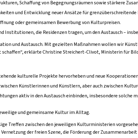
rukturen, Schaffung von Begegnungsräumen sowie stärkere Zus
hkeiten und Entwicklung neuer Ansätze für grenzüberschreitend
 Öffnung oder gemeinsamen Bewerbung von Kulturpreisen.
d Institutionen, die Residenzen tragen, um den Austausch – insb
novation und Austausch. Mit gezielten Maßnahmen wollen wir Künst
affen“, erklärte Christine Streichert-Clivot, Ministerin für Bil
estehende kulturelle Projekte hervorheben und neue Kooperatione
 zwischen Künstlerinnen und Künstlern, aber auch zwischen Kultu
chtungen aktiv in den Austausch einbinden, insbesondere solche 
 jeweilige und gemeinsame Kultur im Alltag.
ige Treffen zwischen den jeweiligen Kulturministerien vorgeseh
die Vernetzung der freien Szene, die Förderung der Zusammenarbei