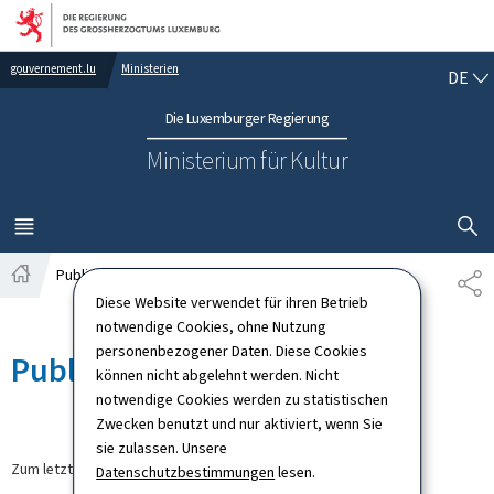
Zur Hauptnavigation
Zum Inhalt
DE
gouvernement.lu
Ministerien
DE
Die Luxemburger Regierung
Ministerium für Kultur
SUCHFLED 
MENÜ
HAUPT-
Publications
TE
Startseite
Diese Website verwendet für ihren Betrieb
notwendige Cookies, ohne Nutzung
personenbezogener Daten. Diese Cookies
Publications
können nicht abgelehnt werden. Nicht
notwendige Cookies werden zu statistischen
Zwecken benutzt und nur aktiviert, wenn Sie
sie zulassen. Unsere
Zum letzten Mal aktualisiert am
27.04.2026
Datenschutzbestimmungen
lesen.