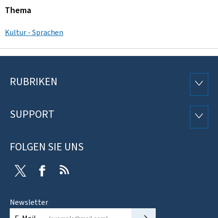
Thema
Kultur - Sprachen
RUBRIKEN
Footer
RUBRI
SUPPORT
SUPP
FOLGEN SIE UNS
Twitter
Facebook
RSS
Newsletter