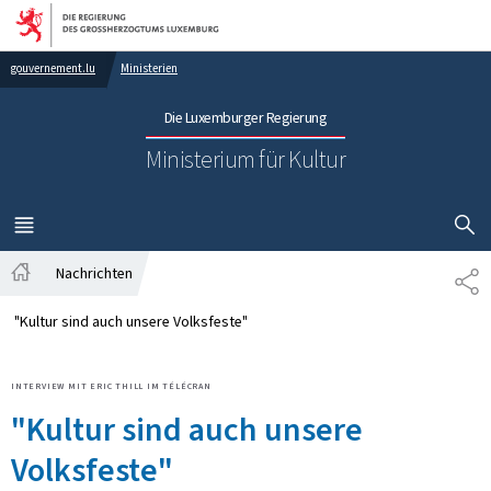
Zur Hauptnavigation
Zum Inhalt
gouvernement.lu
Ministerien
Die Luxemburger Regierung
Ministerium für Kultur
SUCHFLED 
MENÜ
HAUPT-
Nachrichten
TE
Startseite
"Kultur sind auch unsere Volksfeste"
INTERVIEW MIT ERIC THILL IM TÉLÉCRAN
"Kultur sind auch unsere
Volksfeste"