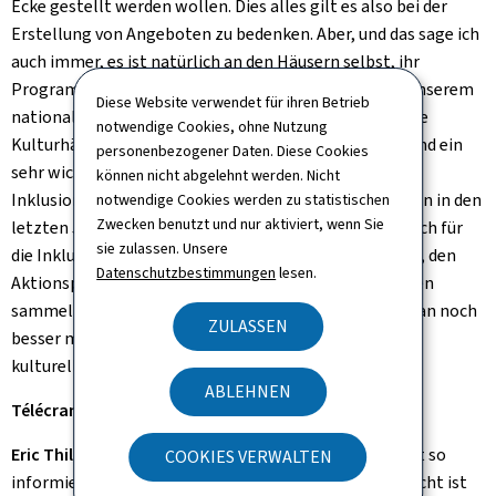
Ecke gestellt werden wollen. Dies alles gilt es also bei der
Erstellung von Angeboten zu bedenken. Aber, und das sage ich
auch immer, es ist natürlich an den Häusern selbst, ihr
Programm zu erstellen. Und darum ist es wichtig, in unserem
Diese Website verwendet für ihren Betrieb
nationalen Aktionsplan die Etablissements publics, die
notwendige Cookies, ohne Nutzung
Kulturhäuser, die Institutionen mit einzubinden. Sie sind ein
personenbezogener Daten. Diese Cookies
sehr wichtiger Teil des Prozesses, die Kultur als
können nicht abgelehnt werden. Nicht
Inklusionsfaktor zu sehen. Es wird schon sehr viel getan in den
notwendige Cookies werden zu statistischen
Zwecken benutzt und nur aktiviert, wenn Sie
letzten Jahren. Es gibt schon viele Häuser, die spezifisch für
sie zulassen. Unsere
die Inklusion Personal einstellen. Jetzt geht es darum, den
Datenschutzbestimmungen
lesen.
Aktionsplan umzusetzen, indem wir alle Informationen
sammeln und schauen, was schon gut läuft und was man noch
ZULASSEN
besser machen kann. Niemand sollte Angst haben, am
kulturellen Angebot teilzunehmen.
ABLEHNEN
Télécran:
Sind diese Ängste denn verbreitet?
Eric Thill:
Es gibt Ängste, das höre ich oft. Ängste, nicht so
COOKIES VERWALTEN
informiert zu sein, Ängste, wie man hinkommt. Vielleicht ist