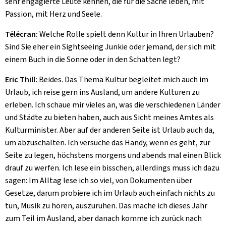
sehr engagierte Leute kennen, die für die Sache leben, mit
Passion, mit Herz und Seele.
Télécran:
Welche Rolle spielt denn Kultur in Ihren Urlauben?
Sind Sie eher ein Sightseeing Junkie oder jemand, der sich mit
einem Buch in die Sonne oder in den Schatten legt?
Eric Thill:
Beides. Das Thema Kultur begleitet mich auch im
Urlaub, ich reise gern ins Ausland, um andere Kulturen zu
erleben. Ich schaue mir vieles an, was die verschiedenen Länder
und Städte zu bieten haben, auch aus Sicht meines Amtes als
Kulturminister. Aber auf der anderen Seite ist Urlaub auch da,
um abzuschalten. Ich versuche das Handy, wenn es geht, zur
Seite zu legen, höchstens morgens und abends mal einen Blick
drauf zu werfen. Ich lese ein bisschen, allerdings muss ich dazu
sagen: Im Alltag lese ich so viel, von Dokumenten über
Gesetze, darum probiere ich im Urlaub auch einfach nichts zu
tun, Musik zu hören, auszuruhen. Das mache ich dieses Jahr
zum Teil im Ausland, aber danach komme ich zurück nach