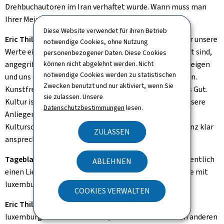
Drehbuchautoren im Iran verhaftet wurde. Wann muss man
Ihrer Meinung nach Flagge zeigen?
Diese Website verwendet für ihren Betrieb
Eric Thill:
Wir tragen in Europa eine Verantwortung, für unsere
notwendige Cookies, ohne Nutzung
Werte einzustehen. Wenn ein Film, an dem wir beteiligt sind,
personenbezogener Daten. Diese Cookies
angegriffen wird, ist es das Mindeste, dass wir Flagge zeigen
können nicht abgelehnt werden. Nicht
notwendige Cookies werden zu statistischen
und uns solidarisch hinter die Kulturschaffenden stellen.
Zwecken benutzt und nur aktiviert, wenn Sie
Kunstfreiheit und Meinungsfreiheit sind ein wertvolles Gut.
sie zulassen. Unsere
Kultur ist eine Softpower, um neben der Diplomatie unsere
Datenschutzbestimmungen
lesen.
Anliegen zu kommunizieren. Wenn die Meinung von
Kulturschaffenden nicht mehr zählt, muss man das ganz klar
ZULASSEN
ansprechen. Dazu stehe ich.
Tageblatt:
Noch eine persönliche Frage: Haben Sie eigentlich
ABLEHNEN
einen Lieblingsfilm - außer den Filmen, die jetzt gerade mit
luxemburgischer Beteiligung in Berlin laufen?
COOKIES VERWALTEN
Eric Thill:
Wahrscheinlich sollte ich jetzt einen
luxemburgischen Film nennen, aber ich möchte einen anderen