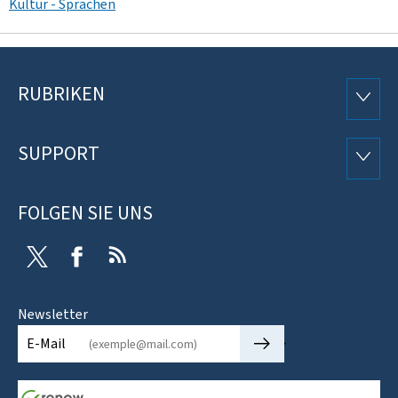
Kultur - Sprachen
RUBRIKEN
Footer
RUBRI
SUPPORT
SUPP
FOLGEN SIE UNS
Twitter
Facebook
RSS
Newsletter
🡒
E-Mail