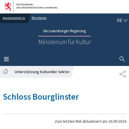
Zur Hauptnavigation
Zum Inhalt
DE
gouvernement.lu
Ministerien
DE
Die Luxemburger Regierung
Ministerium für Kultur
SUCHFLED 
MENÜ
HAUPT-
Unterstützung Kultureller Sektor
TE
Startseite
Schloss Bourglinster
Zum letzten Mal aktualisiert am
16.09.2024