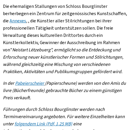
Die ehemaligen Stallungen von Schloss Bourglinster
berherbegen ein Zentrum für zeitgenössisches Kunstschaffen,
die
Annexes
,
, die Künstler aller Stilrichtungen bei ihrer
professionellen Tätigkeit unterstützen sollen. Die freie
Verwaltung dieses kulturellen Drittortes durch ein
Künstlerkollektiv, Gewinner der Ausschreibung im Rahmen
von"
Neistart
Lëtzebuerg", ermöglicht so die Entdeckung und
Erforschung neuer künstlerischer Formen und Stilrichtungen,
während gleichzeitig eine Mischung von verschiedenen
Praktiken, Aktivitäten und Publikumsgruppen gefördert wird.
In der
Pabeierscheier
(Papierscheune) werden von den
Amis du
livre
(Bücherfreunde) gebrauchte Bücher zu einem günstigen
Preis verkauft.
Führungen durch Schloss Bourglinster werden nach
Terminvereinvarung angeboten. Für weitere Einzelheiten kann
unter
folgendem Link (Pdf, 1,25 MB)
eine