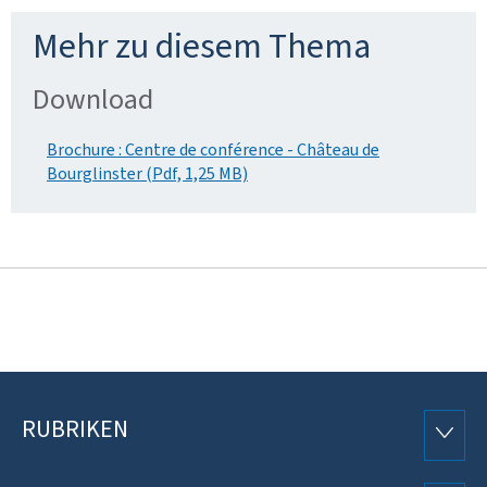
Mehr zu diesem Thema
Download
Brochure : Centre de conférence - Château de
Bourglinster (Pdf, 1,25 MB)
RUBRIKEN
Footer
RUBRI