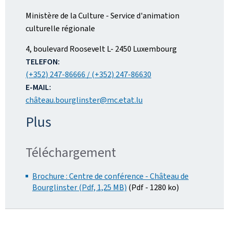
Ministère de la Culture - Service d'animation
culturelle régionale
ADRESSE:
4, boulevard Roosevelt
L- 2450
Luxembourg
TELEFON:
(+352) 247-86666 / (+352) 247-86630
E-MAIL:
château.bourglinster@mc.etat.lu
Plus
Téléchargement
Brochure : Centre de conférence - Château de
Bourglinster (Pdf, 1,25 MB)
(Pdf - 1280 ko)