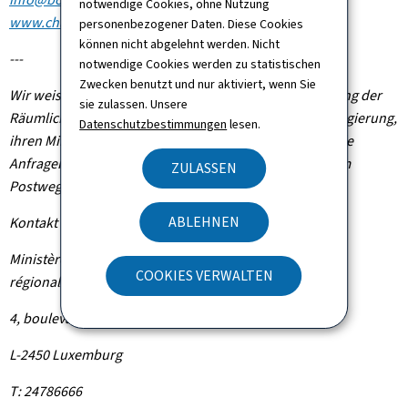
notwendige Cookies, ohne Nutzung
www.chateaubourglinster.lu
).
personenbezogener Daten. Diese Cookies
können nicht abgelehnt werden. Nicht
---
notwendige Cookies werden zu statistischen
Zwecken benutzt und nur aktiviert, wenn Sie
Wir weisen darauf hin, dass die kostenlose Bereitstellung der
sie zulassen. Unsere
Räumlichkeiten ausschließlich der luxemburgischen Regierung,
Datenschutzbestimmungen
lesen.
ihren Ministerien und Verwaltungen vorbehalten ist. Alle
Anfragen mit entsprechender Begründung sind auf dem
ZULASSEN
Postweg an den Minister für Kultur zu richten.
ABLEHNEN
Kontakt
Ministère de la Culture - Service d’Animation culturelle
COOKIES VERWALTEN
régionale
4, boulevard Roosevelt
L-2450 Luxemburg
T: 24786666