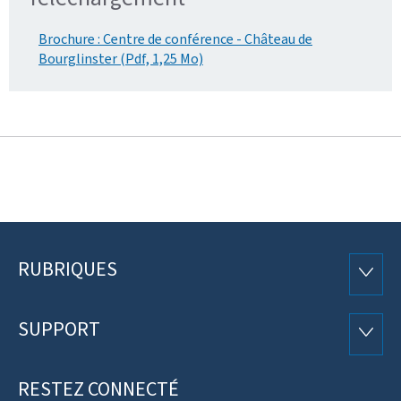
Brochure : Centre de conférence - Château de
Bourglinster (Pdf, 1,25 Mo)
RUBRIQUES
Pied
RUBRI
de
SUPPORT
SUPP
page
RESTEZ CONNECTÉ