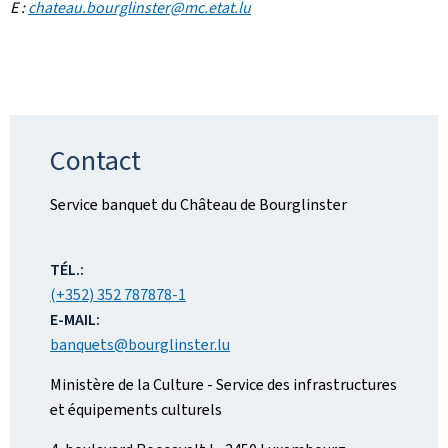
E :
chateau.bourglinster@mc.etat.lu
Contact
Service banquet du Château de Bourglinster
ADRESSE
:
TÉL.:
(+352) 352 787878-1
E-MAIL:
banquets@bourglinster.lu
Ministère de la Culture - Service des infrastructures
et équipements culturels