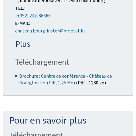
ADRESSE
4, boulevard Roosevelt
L- 2450
Luxembourg
:
TÉL.:
(+352) 247-86666
E-MAIL:
chateau.bourglinster@mc.etat.lu
Plus
Téléchargement
Brochure : Centre de conférence - Château de
Bourglinster (Pdf, 1,25 Mo)
(Pdf - 1280 ko)
Pour en savoir plus
Téléchargement