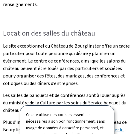
renseignements.
Location des salles du château
Le site exceptionnel du Château de Bourglinster offre un cadre
particulier pour toute personne qui désire y planifier un
événement. Le centre de conférences, ainsi que les salons du
château peuvent être loués par des particuliers et sociétés
pour y organiser des fêtes, des mariages, des conférences et
colloques ou des dîners d’entreprises.
Les salles de banquets et de conférences sont à louer auprès
du ministère de la Culture par les soins du Service banquet du
château au nom du client.
Ce site utilise des cookies essentiels
nécessaires à son bon fonctionnement, sans
Plus d’informations auprès du Service banquet du Château de
usage de données à caractère personnel, et
Bourglinster
(T :+352 787878-1
/
banquets@bourglinster.lu
-