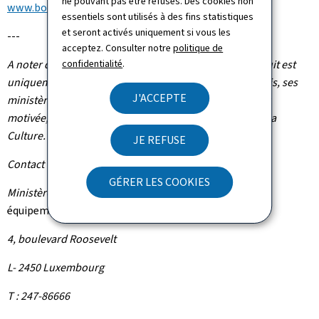
ne pouvant pas être refusés. Des cookies non
www.bourglinster.lu
/
www.chateaubourglinster.lu
).
essentiels sont utilisés à des fins statistiques
et seront activés uniquement si vous les
---
acceptez. Consulter notre
politique de
A noter que la mise à disposition des locaux à titre gratuit est
confidentialité
.
uniquement réservée au gouvernement luxembourgeois, ses
J'ACCEPTE
ministères et administrations. Toute demande, dûment
motivée, est à adresser par voie postale au ministre de la
Culture.
JE REFUSE
Contact
GÉRER LES COOKIES
Ministère de la Culture -
Service des infrastructures et
équipements culturels
4, boulevard Roosevelt
L- 2450 Luxembourg
T : 247-86666