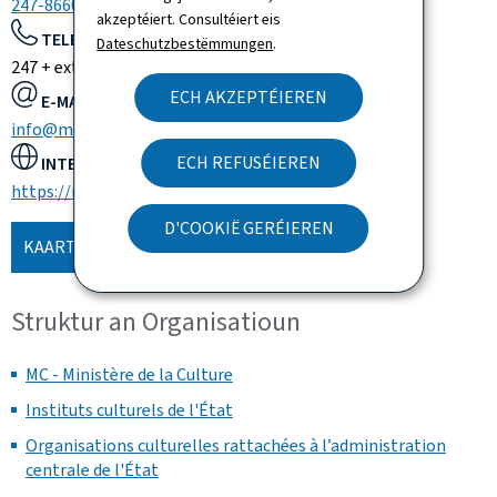
247-86600
akzeptéiert. Consultéiert eis
TELEFONSZENTRAL:
Dateschutzbestëmmungen
.
247 + extension
ECH AKZEPTÉIEREN
E-MAIL:
info@mc.etat.lu
ECH REFUSÉIEREN
INTERNETSITE:
https://mcult.gouvernement.lu
D'COOKIË GERÉIEREN
KAART WEISEN
Struktur an Organisatioun
MC - Ministère de la Culture
Instituts culturels de l'État
Organisations culturelles rattachées à l’administration
centrale de l'État