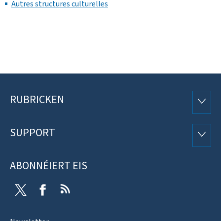
Autres structures culturelles
RUBRICKEN
Fousszeil
RUBRI
SUPPORT
SUPP
ABONNÉIERT EIS
Twitter
Facebook
RSS