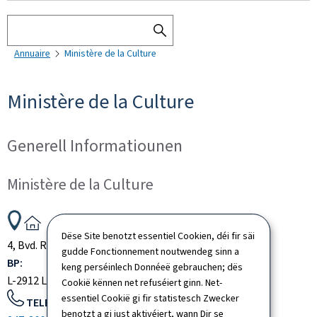
Sichen
SEARCH
Annuaire
Ministère de la Culture
THE
DIRECTORY
Ministère de la Culture
Generell Informatiounen
Ministère de la Culture
ADRESS:
Dëse Site benotzt essentiel Cookien, déi fir säi
4, Bvd. Roosevelt
L-2450
Luxembourg
Luxembourg
gudde Fonctionnement noutwendeg sinn a
BP:
keng perséinlech Donnéeë gebrauchen; dës
L-2912
Luxembourg
Luxembourg
Cookië kënnen net refuséiert ginn. Net-
essentiel Cookië gi fir statistesch Zwecker
TELEFON:
benotzt a gi just aktivéiert, wann Dir se