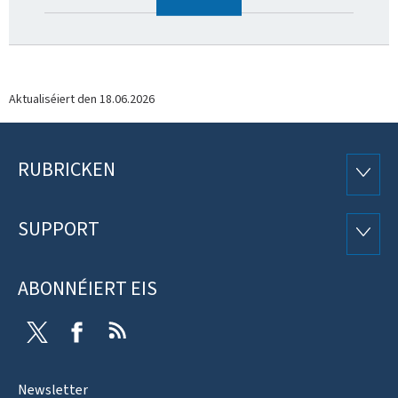
Aktualiséiert den
18.06.2026
RUBRICKEN
Fousszeil
RUBRI
SUPPORT
SUPP
ABONNÉIERT EIS
Twitter
Facebook
RSS
Newsletter