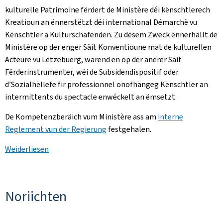
kulturelle Patrimoine fërdert de Ministère déi kënschtlerech
Kreatioun an ënnerstëtzt déi international Démarchë vu
Kënschtler a Kulturschafenden. Zu dësem Zweck ënnerhällt de
Ministère op der enger Säit Konventioune mat de kulturellen
Acteure vu Lëtzebuerg, wärend en op der anerer Säit
Fërderinstrumenter, wéi de Subsidendispositif oder
d’Sozialhëllefe fir professionnel onofhängeg Kënschtler an
intermittents du spectacle enwéckelt an ëmsetzt.
De Kompetenzberäich vum Ministère ass am
interne
Reglement vun der Regierung
festgehalen.
Weiderliesen
Noriichten