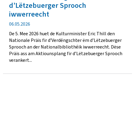
d’Lëtzebuerger Sprooch
iwwerreecht
Verëffentlechungsdatum
06.05.2026
De 5. Mee 2026 huet de Kulturminister Eric Thill den
Nationale Präis fir d’Verdéngschter ëm d’Lëtzebuerger
Sprooch an der Nationalbibliothéik iwwerreecht. Dëse
Präis ass am Aktiounsplang fir d’Lëtzebuerger Sprooch
verankert...