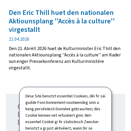
Den Eric Thill huet den nationalen
Aktiounsplang ''Accès à la culture''
virgestallt
Verëffentlechungsdatum
21.04.2026
Den 21. Abrëll 2026 huet de Kulturminister Eric Thill den
nationalen Aktiounsplang ''Accès à la culture'' am Kader
vun enger Pressekonferenz am Kulturministère
virgestallt.
Dëse Site benotzt essentiel Cookien, déi fir säi
gudde Fonctionnement noutwendeg sinn a
Commission
keng perséinlech Donnéeë gebrauchen; dës
luxembourgeoise pour
Cookië kënnen net refuséiert ginn. Net-
l'UNESCO
essentiel Cookië gi fir statistesch Zwecker
benotzt a gi just aktivéiert, wann Dir se