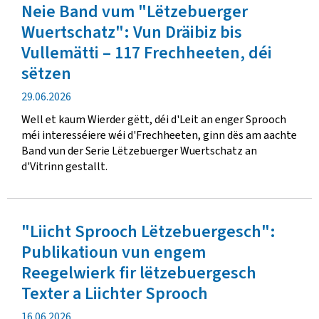
Neie Band vum "Lëtzebuerger
Noriichten
Wuertschatz": Vun Dräibiz bis
Vullemätti – 117 Frechheeten, déi
sëtzen
Verëffentlechungsdatum
29.06.2026
Well et kaum Wierder gëtt, déi d'Leit an enger Sprooch
méi interesséiere wéi d'Frechheeten, ginn dës am aachte
Band vun der Serie Lëtzebuerger Wuertschatz an
d'Vitrinn gestallt.
"Liicht Sprooch Lëtzebuergesch":
Publikatioun vun engem
Reegelwierk fir lëtzebuergesch
Texter a Liichter Sprooch
Verëffentlechungsdatum
16.06.2026