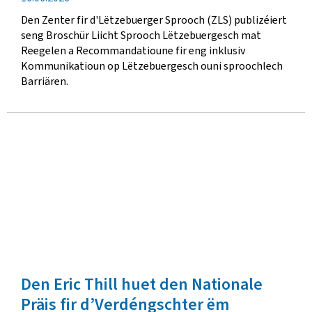
Den Zenter fir d'Lëtzebuerger Sprooch (ZLS) publizéiert
seng Broschür Liicht Sprooch Lëtzebuergesch mat
Reegelen a Recommandatioune fir eng inklusiv
Kommunikatioun op Lëtzebuergesch ouni sproochlech
Barriären.
Den Eric Thill huet den Nationale
Präis fir d’Verdéngschter ëm