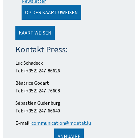
Newsletter
OP DER KAART UWEISEN
KAART WEISEN
Kontakt Press:
Luc Schadeck
Tel: (+352) 247-86626
Béatrice Godart
Tel: (+352) 247-76608
Sébastien Gudenburg
Tel: (+352) 247-66640
E-mail:
communication@mc.etat.lu
ANNUAIRE