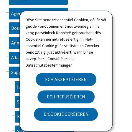
Agenda
Dëse Site benotzt essentiel Cookien, déi fir säi
gudde Fonctionnement noutwendeg sinn a
Dossieren
keng perséinlech Donnéeë gebrauchen; dës
Cookië kënnen net refuséiert ginn. Net-
Annuaire
essentiel Cookië gi fir statistesch Zwecker
benotzt a gi just aktivéiert, wann Dir se
A la une
akzeptéiert. Consultéiert eis
Dateschutzbestëmmungen
.
Support
ECH AKZEPTÉIEREN
Iwwert dës Websäit
ECH REFUSÉIEREN
Sitemap
D'COOKIË GERÉIEREN
Kontakt
Sich