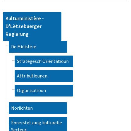
Kulturministère -
D’Lëtzebuerger
Regierung
De Ministère
Strategesch Orientatioun
Attributiounen
Organisatioun
Noriichten
Ënnerstëtzung kulturelle
Secteur