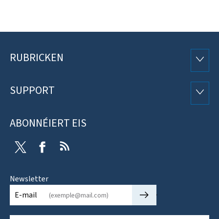
RUBRICKEN
Fousszeil
RUBRI
SUPPORT
SUPP
ABONNÉIERT EIS
Twitter
Facebook
RSS
Newsletter
🡒
E-mail