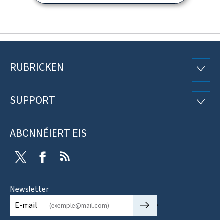
RUBRICKEN
Fousszeil
RUBRI
SUPPORT
SUPP
ABONNÉIERT EIS
Twitter
Facebook
RSS
Newsletter
🡒
E-mail