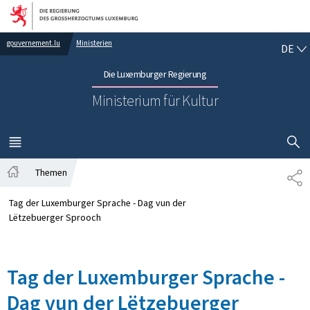
Zur Hauptnavigation
Zum Inhalt
DE
gouvernement.lu
Ministerien
DE
Die Luxemburger Regierung
Ministerium für Kultur
SUCHFLED 
MENÜ
HAUPT-
Themen
TE
Startseite
Tag der Luxemburger Sprache - Dag vun der
Lëtzebuerger Sprooch
Tag der Luxemburger Sprache -
Dag vun der Lëtzebuerger