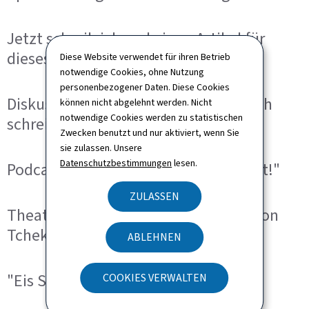
Jetzt schreib ich mal einen Artikel für
dieses Online-Wörterbuch!
Diese Website verwendet für ihren Betrieb
notwendige Cookies, ohne Nutzung
personenbezogener Daten. Diese Cookies
Diskussionsrunde "Op Lëtzebuergesch
können nicht abgelehnt werden. Nicht
notwendige Cookies werden zu statistischen
schreiwen: eng Erausfuerderung?"
Zwecken benutzt und nur aktiviert, wenn Sie
sie zulassen. Unsere
Datenschutzbestimmungen
lesen.
Podcast "Poterkëscht": "Schwätz mat!"
ZULASSEN
Theaterwerkstatt "D'Méiw" nach Anton
Tchekhov
ABLEHNEN
"Eis Sprooch beim Bäcker"
COOKIES VERWALTEN