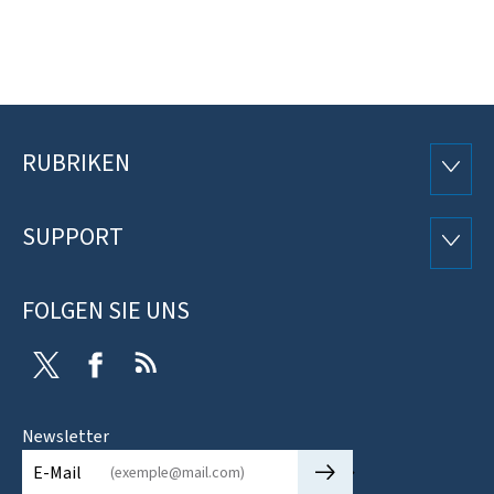
RUBRIKEN
Footer
RUBRI
SUPPORT
SUPP
FOLGEN SIE UNS
Twitter
Facebook
RSS
Newsletter
🡒
E-Mail