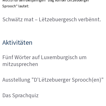
Motto für den diesjährigen "
Dag vun der Lëtzebuerger
Sprooch
" lautet:
Schwätz mat – Lëtzebuergesch verbënnt.
Aktivitäten
Fünf Wörter auf Luxemburgisch um
mitzusprechen
Ausstellung "D'Lëtzebuerger Sprooch(en)"
Das Sprachquiz