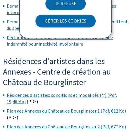
JE REFUSE
Demande en obtention des aides en cas d'inactivité des
intermittents du spectacle
GÉRER LES COOKIES
Demande en obtention du carnet de travail de l'intermittent
du spectacle
Déclaration sur l'honneur en vue de l'obtention d'une
indemnité pour inactivité involontaire
Résidences d'artistes dans les
Annexes - Centre de création au
Château de Bourglinster
Résidences d'artistes: conditions et modalités (fr) (Pdf,
19,46 Mo)
(PDF)
Plan des Annexes du Château de Bourglinster 1 (Pdf, 612 Ko)
(PDF)
Plan des Annexes du Château de Bourglinster 2 (Pdf, 677 Ko)