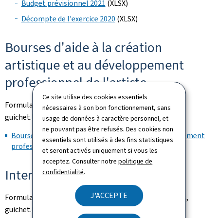
Budget prévisionnel 2021
(XLSX)
Décompte de l'exercice 2020
(XLSX)
Bourses d'aide à la création
artistique et au développement
professionnel de l'artiste
Ce site utilise des cookies essentiels
Formulaire en téléchargement sur le portail Citoyens,
nécessaires à son bon fonctionnement, sans
guichet.lu:
usage de données à caractère personnel, et
ne pouvant pas être refusés. Des cookies non
Bourse d'aide à la création artistique et au développement
essentiels sont utilisés à des fins statistiques
professionnel de l'artiste
(PDF)
et seront activés uniquement si vous les
acceptez. Consulter notre
politique de
Intermittent du spectacle
confidentialité
.
J'ACCEPTE
Formulaires en téléchargement sur le portail Citoyens,
guichet.lu: