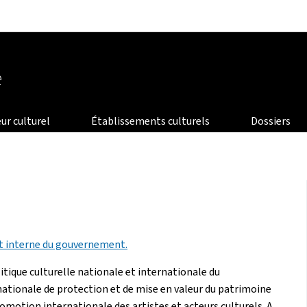
Aller au menu principal
Aller au contenu
e
ur culturel
Établissements culturels
Dossiers
 interne du gouvernement.
itique culturelle nationale et internationale du
nationale de protection et de mise en valeur du patrimoine
promotion internationale des artistes et acteurs culturels. A