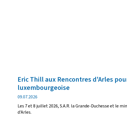
Eric Thill aux Rencontres d'Arles pou
luxembourgeoise
date
09.07.2026
de
Les 7 et 8 juillet 2026, S.A.R. la Grande-Duchesse et le mi
publication
d'Arles.