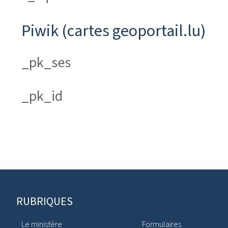
Piwik (cartes geoportail.lu)
_pk_ses
_pk_id
Pied
RUBRIQUES
de
Le ministère
Formulaires