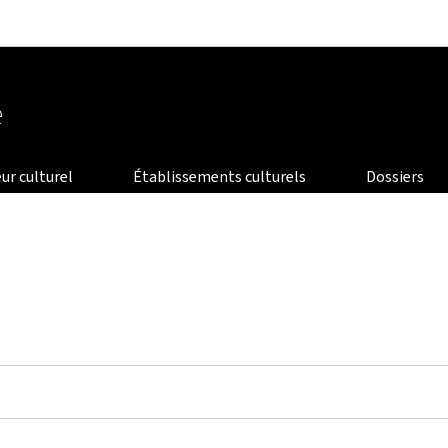
Aller au menu principal
Aller au contenu
e
ur culturel
Établissements culturels
Dossiers