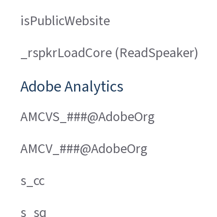
isPublicWebsite
_rspkrLoadCore (ReadSpeaker)
Adobe Analytics
AMCVS_###@AdobeOrg
AMCV_###@AdobeOrg
s_cc
s_sq