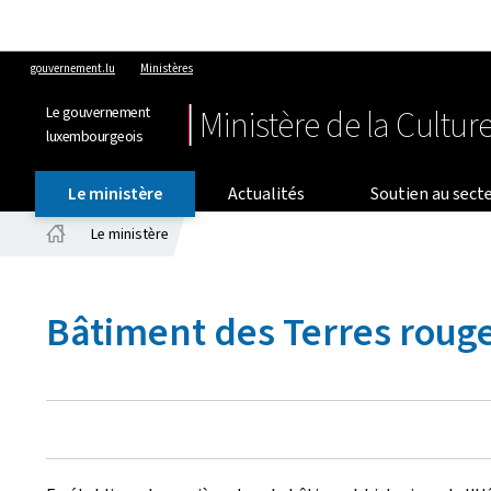
gouvernement.lu
Ministères
Le gouvernement
Ministère de la Cultur
luxembourgeois
Le ministère
Actualités
Soutien au secte
Le ministère
Accueil
Bâtiment des Terres roug