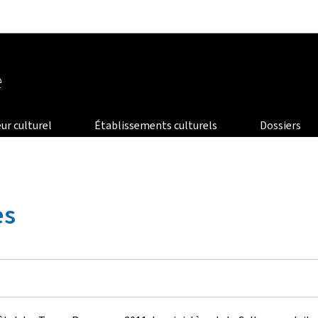
Aller au menu principal
Aller au contenu
e
ur culturel
Établissements culturels
Dossiers
es