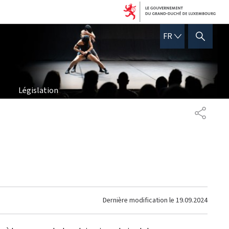
FRANÇAIS
FR
AFFICHER / MASQUER 
Législation
PARTAG
Dernière modification le
19.09.2024