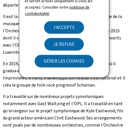
et seront activés uniquement si vous les
département de jazz.
acceptez. Consulter notre
politique de
confidentialité
.
Il eut la chance de faire ses premiers pas dans l'industrie de la
musique, en annonçant son premier album solo avec
J'ACCEPTE
l'Orchestre national de Jazz de Luxembourg (ONJL) en 2015
dont il composa tous les morceaux. Il joua plusieurs concerts
JE REFUSE
avec l'ONJL, ainsi que pour la visite grand-ducale du
Luxembourg en Finlande en 2016.
GÉRER LES COOKIES
En 2019, il entra au Conservatoire de Paris (CNSMDP), où il
gradua en Master au département de Jazz et Musiques
Improvisées. À Paris, il développa son réseau international et il
créa le groupe de folk-rock progressif Schaman.
Il a travaillé sur de nombreux projets symohoniques
notamment avec Gast Waltzing et l'OPL. Il a travaillé en tant
qu'arrangeur sur le projet symphonique de Kyle Eastwood, fils
du grand acteur américain Clint Eastwood. Ses arrangements
sont joués par de nombreuses orchestres, comme l'Orchestre