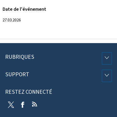
Date de l'événement
27.03.2026
RUBRIQUES
Pied
RUBRI
de
SUPPORT
SUPP
page
RESTEZ CONNECTÉ
Twitter
Facebook
RSS