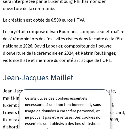
sera interprétée par le
Luxembourg Philharmonic
en
ouverture de la cérémonie.
La création est dotée de 6.500 euros HTVA.
Le jury était composé d'Ivan Boumans, compositeur et maître
de cérémonie lors des festivités civiles dans le cadre de la fête
nationale 2026, David Laborier, compositeur de l'oeuvre
d'ouverture de la cérémonie en 2024, et Katrin Reutlinger,
violoncelliste et membre du comité artistique de l'OPL.
Jean-Jacques Maillet
Jean-Jacques Mailliet, né en 1998, est un jeune violoniste,
multi-instrumentiste, compositeur et arrangeur
Ce site utilise des cookies essentiels
nécessaires à son bon fonctionnement, sans
luxembourgeois. Il commença le violon à l'âge de 3 ans à
usage de données à caractère personnel, et
travers les musiques folkloriques et l'improvisation. Plus tard,
ne pouvant pas être refusés. Des cookies non
il entra au Conservatoire de la Ville de Luxembourg en 2009,
essentiels sont utilisés à des fins statistiques
d'abord pour des études en violon classique, puis au