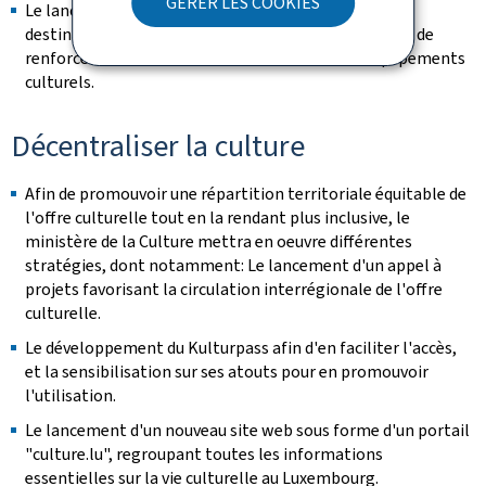
GÉRER LES COOKIES
Le lancement d'un lot cohérent de nouvelles aides à
destination des communes, ASBL, et fondations afin de
renforcer l'accessibilité des infrastructures et équipements
culturels.
Décentraliser la culture
Afin de promouvoir une répartition territoriale équitable de
l'offre culturelle tout en la rendant plus inclusive, le
ministère de la Culture mettra en oeuvre différentes
stratégies, dont notamment: Le lancement d'un appel à
projets favorisant la circulation interrégionale de l'offre
culturelle.
Le développement du Kulturpass afin d'en faciliter l'accès,
et la sensibilisation sur ses atouts pour en promouvoir
l'utilisation.
Le lancement d'un nouveau site web sous forme d'un portail
"culture.lu", regroupant toutes les informations
essentielles sur la vie culturelle au Luxembourg.