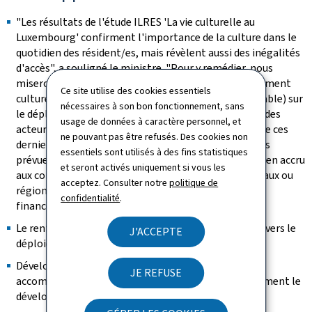
"Les résultats de l'étude ILRES 'La vie culturelle au
Luxembourg' confirment l'importance de la culture dans le
quotidien des résident/es, mais révèlent aussi des inégalités
d'accès", a souligné le ministre. "Pour y remédier, nous
miserons, à travers la priorité n° 3 du PAN (Aménagement
Ce site utilise des cookies essentiels
culturel territorial équilibré et offre culturelle équitable) sur
nécessaires à son bon fonctionnement, sans
le déploiement de mesures incitatives à destination des
usage de données à caractère personnel, et
acteurs régionaux, et sur la coopération volontaire de ces
ne pouvant pas être refusés. Des cookies non
derniers pour les mettre en oeuvre." Parmi les actions
essentiels sont utilisés à des fins statistiques
prévues, le ministre a notamment annoncé: Un soutien accru
et seront activés uniquement si vous les
aux communes pour l'élaboration de plans communaux ou
acceptez. Consulter notre
politique de
régionaux de développement culturel, dotés d'un
confidentialité
.
financement spécifique.
Le renforcement des collaborations régionales à travers le
J'ACCEPTE
déploiement de coordinateurs culturels régionaux.
Développer l'ancrage des activités créatives en
JE REFUSE
accompagnant, incitant et encourageant financièrement le
développement de lieux de création décentralisés.