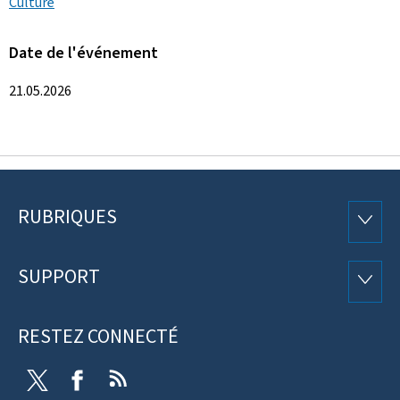
Culture
Date de l'événement
21.05.2026
RUBRIQUES
Pied
RUBRI
de
SUPPORT
SUPP
page
RESTEZ CONNECTÉ
Twitter
Facebook
RSS