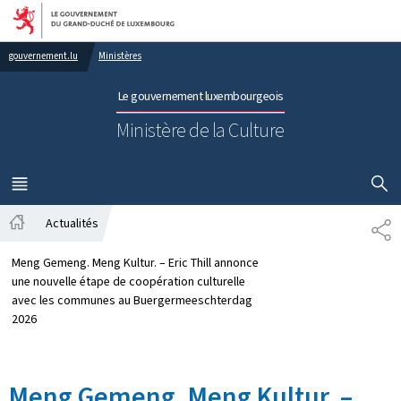
Aller au menu principal
Aller au contenu
gouvernement.lu
Ministères
Le gouvernement luxembourgeois
Ministère de la Culture
AFFICHER
MENU
PRINCIPAL
Actualités
PA
Accueil
Meng Gemeng. Meng Kultur. – Eric Thill annonce
une nouvelle étape de coopération culturelle
avec les communes au Buergermeeschterdag
2026
Meng Gemeng. Meng Kultur. –