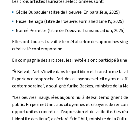
Les trois artistes lauréates sélectionnées sont:
Cécile Dupaquier (titre de l'oeuvre: En parallèle, 2025)
Hisae Ikenaga (titre de l'oeuvre: Furnished Line IV, 2025)
Näimé Perrette (titre de l'oeuvre: Transmutation, 2025)
Elles ont toutes travaillé le métal selon des approches singu
créativité contemporaine.
En compagnie des artistes, les invité·e·s ont participé à une
"À Belval, l'art s'invite dans le quotidien et transforme la v
Experience rapproche l'art des citoyennes et citoyens et affi
contemporaine", a souligné Yuriko Backes, ministre de la Mob
"Les oeuvres inaugurées aujourd'hui à Belval témoignent de l
public. En permettant aux citoyennes et citoyens de rencontre
opportunités concrètes d'expression et de visibilité. Ces réa
l'identité des lieux", a déclaré Éric Thill, ministre de la Cultu