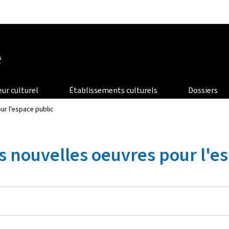
Aller au menu principal
Aller au contenu
e
eur culturel
Établissements culturels
Dossiers
our l'espace public
rois nouvelles oeuvres pour l'e