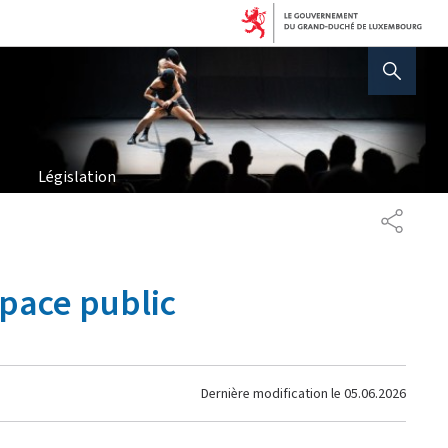
AFFICHER / MASQUER 
Législation
PARTAG
space public
Dernière modification le
05.06.2026