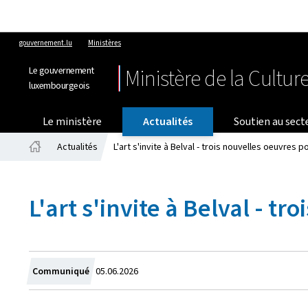
gouvernement.lu
Ministères
Le gouvernement
Ministère de la Cultur
luxembourgeois
Le ministère
Actualités
Soutien au sect
Actualités
L'art s'invite à Belval - trois nouvelles oeuvres p
Accueil
L'art s'invite à Belval - t
Crée
Communiqué
05.06.2026
le