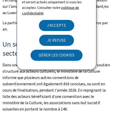
l'échange de bonnes pratiques et à accompagner la réflexion
et seront activés uniquement si vous les
sur l'amélioration du statut des musicien/nes indépendant/es
acceptez. Consulter notre
politique de
au Luxembourg.
confidentialité
.
La participation financière de l'État s'élève à 15.000 euros par
J'ACCEPTE
an.
JE REFUSE
Un soutien global et continu au
secteur culturel
GÉRER LES COOKIES
Dans une logique de transparence administrative et de soutien
structuré aux acteurs culturels, le ministère de la Culture
informe que plusieurs autres conventions de
subventionnement ont également été conclues, ou sont en
cours de finalisation, pendant l'année 2026. En rejoignant la
liste des acteurs bénéficiant d'une convention avec le
ministère de la Culture, les associations sans but lucratif
suivantes en portent le nombre à 146: