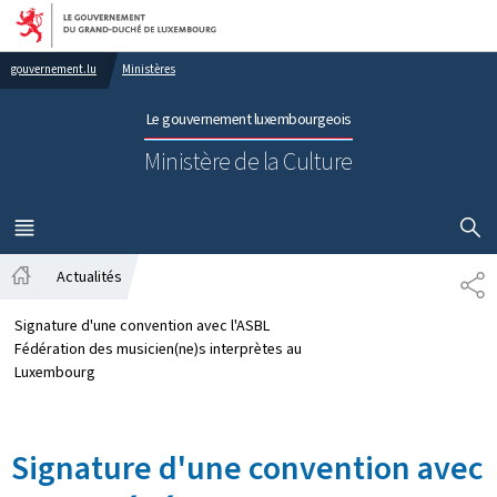
Aller au menu principal
Aller au contenu
gouvernement.lu
Ministères
Le gouvernement luxembourgeois
Ministère de la Culture
AFFICHER
MENU
PRINCIPAL
Actualités
PA
Accueil
Signature d'une convention avec l'ASBL
Fédération des musicien(ne)s interprètes au
Luxembourg
Signature d'une convention avec