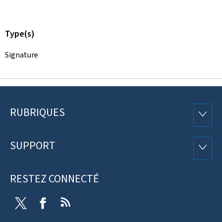
Type(s)
Signature
RUBRIQUES
Pied
RUBRI
de
SUPPORT
SUPP
page
RESTEZ CONNECTÉ
Twitter
Facebook
RSS