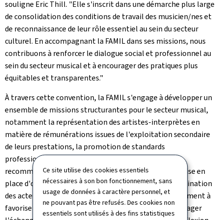
souligne Eric Thill. "Elle s'inscrit dans une démarche plus large
de consolidation des conditions de travail des musicien/nes et
de reconnaissance de leur rôle essentiel au sein du secteur
culturel. En accompagnant la FAMIL dans ses missions, nous
contribuons à renforcer le dialogue social et professionnel au
sein du secteur musical et à encourager des pratiques plus
équitables et transparentes."
À travers cette convention, la FAMIL s'engage à développer un
ensemble de missions structurantes pour le secteur musical,
notamment la représentation des artistes-interprètes en
matière de rémunérations issues de l'exploitation secondaire
de leurs prestations, la promotion de standards
professionnels plus équitables, l'élaboration de
Ce site utilise des cookies essentiels
recommandations tarifaires indicatives, ainsi que la mise en
nécessaires à son bon fonctionnement, sans
place d'outils de ressources et de sensibilisation à destination
usage de données à caractère personnel, et
des acteurs du secteur. L'association contribuera également à
ne pouvant pas être refusés. Des cookies non
favoriser le dialogue entre professionnel/les, à encourager
essentiels sont utilisés à des fins statistiques