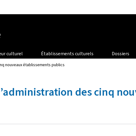
Aller au menu principal
Aller au contenu
e
eur culturel
Établissements culturels
Dossiers
inq nouveaux établissements publics
d’administration des cinq no