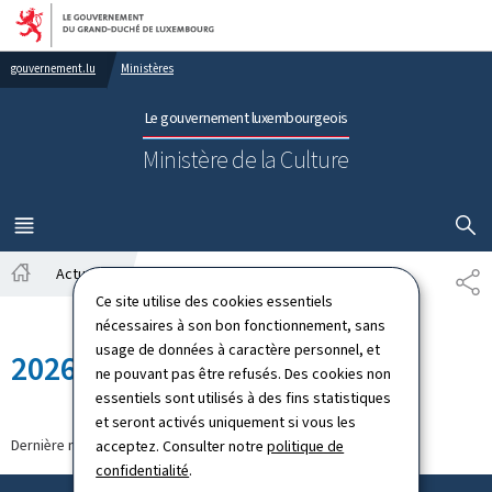
Aller au menu principal
Aller au contenu
gouvernement.lu
Ministères
Le gouvernement luxembourgeois
Ministère de la Culture
AFFICHER
MENU
PRINCIPAL
Actualités
2026
PA
Accueil
Ce site utilise des cookies essentiels
nécessaires à son bon fonctionnement, sans
usage de données à caractère personnel, et
2026
ne pouvant pas être refusés. Des cookies non
essentiels sont utilisés à des fins statistiques
et seront activés uniquement si vous les
Dernière modification le
30.01.2026
acceptez. Consulter notre
politique de
confidentialité
.