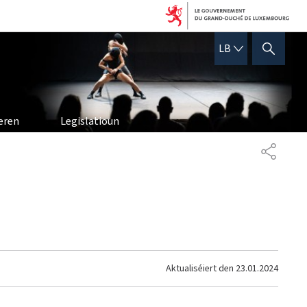
LËTZEBUERGE
LB
SHOW HIDE SEARCH
eren
Legislatioun
SHARE
Aktualiséiert den
23.01.2024