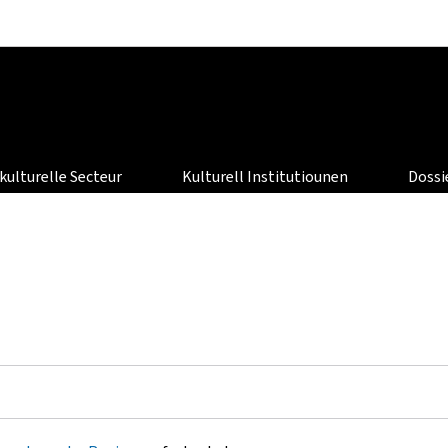
Bei den Haaptmenü goen
Bei den Inhalt goen
kulturelle Secteur
Kulturell Institutiounen
Dossi