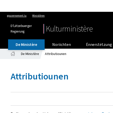
gouvernement.lu
Ministèren
D’Lëtzebuerger
Kulturministère
Regierung
De Ministère
Noriichten
Ënnerstëtzung 
De Ministère
Attributiounen
Startsäit
Attributiounen