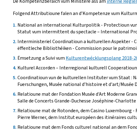
De Kompetenzberäich vum Ministère ass am
interne Regle
Folgend Attributioune falen an d’Kompetenze vum Kulturm
National an international Kulturpolitik - Protectioun vu
Statut vum intermittent du spectacle – International Pro
Interministeriel Coordinatioun a kulturellen Aspekter - Co
ëffentleche Bibliothéiken - Commission pour le patrimoin
Ëmsetzung a Suivi vum
Kulturentwécklungsplang 2018-2
Kulturel Accorden – Interregional kulturell Cooperatiou
Coordinatioun vun de kulturellen Instituter vum Staat : N
Fuerschungen, Musée national d’histoire et d'art/Musée D
Relatioune mat der Fondation Musée d'Art Moderne Grand
Salle de Concerts Grande-Duchesse Joséphine-Charlotte 
Relatioune mat de Rotonden, dem Casino Luxembourg - Fo
Pierre Werner, dem Institut européen des itinéraires cult
Relatioune mat dem Fonds culturel national an dem Fonds 