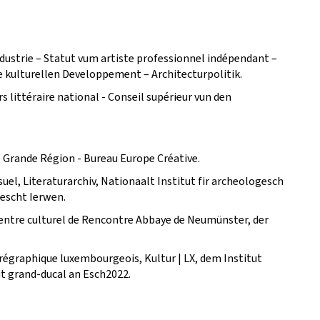
dustrie – Statut vum artiste professionnel indépendant –
e kulturellen Developpement – Architecturpolitik.
s littéraire national - Conseil supérieur vun den
 Grande Région - Bureau Europe Créative.
uel, Literaturarchiv, Nationaalt Institut fir archeologesch
nescht Ierwen.
entre culturel de Rencontre Abbaye de Neumünster, der
graphique luxembourgeois, Kultur | LX, dem Institut
ut grand-ducal an Esch2022.