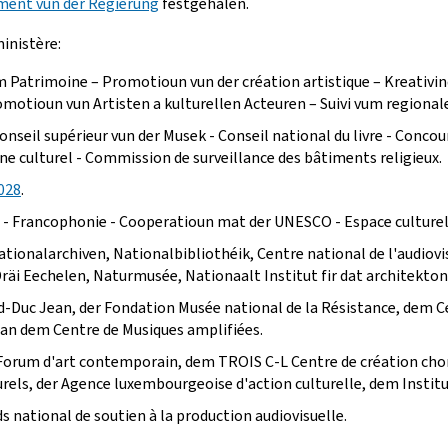
ment vun der Regierung
festgehalen.
inistère:
m Patrimoine – Promotioun vun der création artistique – Kreativin
motioun vun Artisten a kulturellen Acteuren – Suivi vum regional
nseil supérieur vun der Musek - Conseil national du livre - Concour
e culturel - Commission de surveillance des bâtiments religieux.
028
.
n - Francophonie - Cooperatioun mat der UNESCO - Espace culturel
ationalarchiven, Nationalbibliothéik, Centre national de l'audiovis
räi Eechelen, Naturmusée, Nationaalt Institut fir dat architekto
-Duc Jean, der Fondation Musée national de la Résistance, dem C
an dem Centre de Musiques amplifiées.
rum d'art contemporain, dem TROIS C-L Centre de création choré
urels, der Agence luxembourgeoise d'action culturelle, dem Instit
national de soutien à la production audiovisuelle.