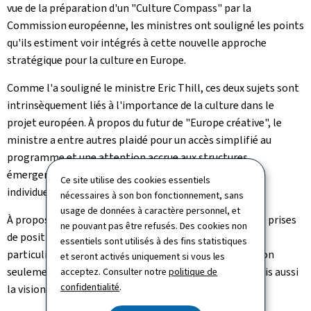
vue de la préparation d'un "Culture Compass" par la
Commission européenne, les ministres ont souligné les points
qu'ils estiment voir intégrés à cette nouvelle approche
stratégique pour la culture en Europe.
Comme l'a souligné le ministre Eric Thill, ces deux sujets sont
intrinsèquement liés à l'importance de la culture dans le
projet européen. À propos du futur de "Europe créative", le
ministre a entre autres plaidé pour un accès simplifié au
programme et une attention accrue aux structures
émergentes ou de petite taille, ainsi qu'aux artistes
Ce site utilise des cookies essentiels
individuels.
nécessaires à son bon fonctionnement, sans
usage de données à caractère personnel, et
À propos du "Culture Compass", Eric Thill a rappelé ses prises
ne pouvant pas être refusés. Des cookies non
de position exprimées à Varsovie, insistant tout
essentiels sont utilisés à des fins statistiques
particulièrement sur le fait que ce document devrait non
et seront activés uniquement si vous les
seulement refléter la vision de l'UE pour la culture, mais aussi
acceptez. Consulter notre
politique de
confidentialité
.
la vision de la culture pour l'UE: