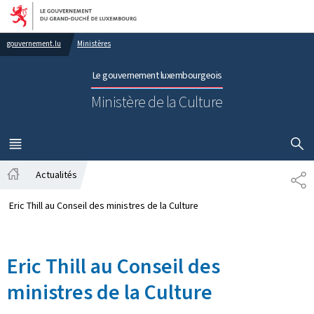
Aller au menu principal
Aller au contenu
gouvernement.lu
Ministères
Le gouvernement luxembourgeois
Ministère de la Culture
AFFICHER
MENU
PRINCIPAL
Actualités
PA
Accueil
Eric Thill au Conseil des ministres de la Culture
Eric Thill au Conseil des
ministres de la Culture