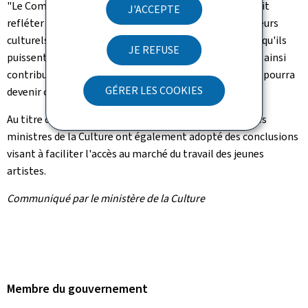
"Le Compass doit être un outil, non une fin en soi. Il doit
J'ACCEPTE
refléter de manière réaliste comment appuyer les acteurs
culturels, artistes et professionnels de la culture pour qu'ils
JE REFUSE
puissent être citoyens et travailler en toute liberté, et ainsi
contribuer au projet européen. C'est ainsi que l'Europe pourra
GÉRER LES COOKIES
devenir ce 'powerhouse culturel'", a-t-il conclu.
Au titre des autres sujets à l'ordre du jour du Conseil, les
ministres de la Culture ont également adopté des conclusions
visant à faciliter l'accès au marché du travail des jeunes
artistes.
Communiqué par le ministère de la Culture
Membre du gouvernement