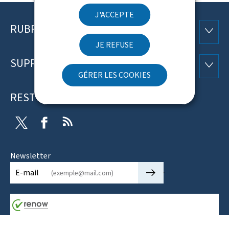
J'ACCEPTE
RUBRIQUES
Pied
RUBRI
JE REFUSE
de
SUPPORT
SUPP
page
GÉRER LES COOKIES
RESTEZ CONNECTÉ
Twitter
Facebook
RSS
Newsletter
🡒
E-mail