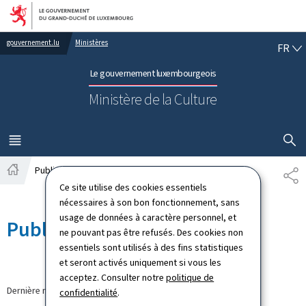
Aller au menu principal
Aller au contenu
FR
gouvernement.lu
Ministères
FR
Le gouvernement luxembourgeois
Ministère de la Culture
AFFICHER
MENU
PRINCIPAL
Publications
PA
Accueil
Ce site utilise des cookies essentiels
nécessaires à son bon fonctionnement, sans
usage de données à caractère personnel, et
Publications
ne pouvant pas être refusés. Des cookies non
essentiels sont utilisés à des fins statistiques
et seront activés uniquement si vous les
acceptez. Consulter notre
politique de
Dernière modification le
27.04.2026
confidentialité
.