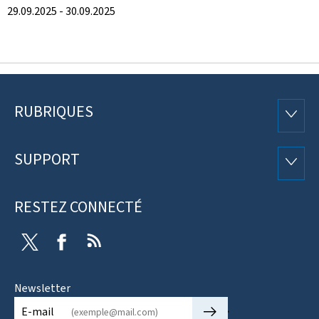
29.09.2025 - 30.09.2025
RUBRIQUES
Pied
RUBRI
de
SUPPORT
SUPP
page
RESTEZ CONNECTÉ
Twitter
Facebook
RSS
Newsletter
🡒
E-mail