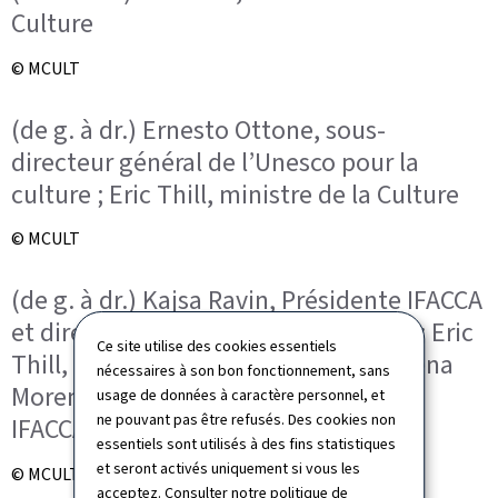
Culture
© MCULT
(de g. à dr.) Ernesto Ottone, sous-
directeur général de l’Unesco pour la
culture ; Eric Thill, ministre de la Culture
© MCULT
(de g. à dr.) Kajsa Ravin, Présidente IFACCA
et directrice du Arts Council Sweden ; Eric
Ce site utilise des cookies essentiels
Thill, ministre de la Culture ; Magdalena
nécessaires à son bon fonctionnement, sans
Moreno Mujica, executive director of
usage de données à caractère personnel, et
ne pouvant pas être refusés. Des cookies non
IFACCA
essentiels sont utilisés à des fins statistiques
et seront activés uniquement si vous les
© MCULT
acceptez. Consulter notre
politique de