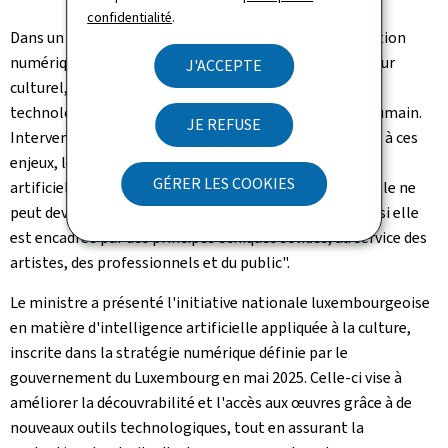
confidentialité
.
Dans un contexte marqué par l'essor de la transformation
numérique et de l'intelligence artificielle dans le secteur
J'ACCEPTE
culturel, le Luxembourg plaide pour une évolution
technologique responsable, éthique et centrée sur l'humain.
JE REFUSE
Intervenant dans les sessions thématiques consacrées à ces
enjeux, le ministre Thill a rappelé que "l'intelligence
GÉRER LES COOKIES
artificielle doit servir l'humanité − non la remplacer. Elle ne
peut devenir un moteur d'enrichissement culturel que si elle
est encadrée par des principes éthiques solides, au service des
artistes, des professionnels et du public".
Le ministre a présenté l'initiative nationale luxembourgeoise
en matière d'intelligence artificielle appliquée à la culture,
inscrite dans la stratégie numérique définie par le
gouvernement du Luxembourg en mai 2025. Celle-ci vise à
améliorer la découvrabilité et l'accès aux œuvres grâce à de
nouveaux outils technologiques, tout en assurant la