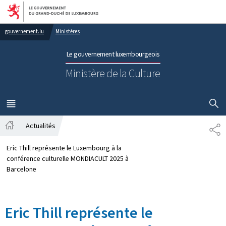
Aller au menu principal
Aller au contenu
gouvernement.lu
Ministères
Le gouvernement luxembourgeois
Ministère de la Culture
AFFICHER
MENU
PRINCIPAL
Actualités
PA
Accueil
Eric Thill représente le Luxembourg à la
conférence culturelle MONDIACULT 2025 à
Barcelone
Eric Thill représente le