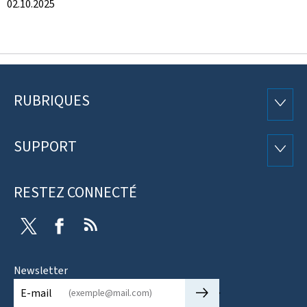
02.10.2025
RUBRIQUES
Pied
RUBRI
de
SUPPORT
SUPP
page
RESTEZ CONNECTÉ
Twitter
Facebook
RSS
Newsletter
🡒
E-mail