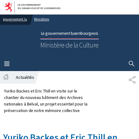
Aller au menu principal
Aller au contenu
gouvernement.lu
Ministères
Le gouvernement luxembourgeois
Ministère de la Culture
AFFICHER
MENU
PRINCIPAL
Actualités
PA
Accueil
Yuriko Backes et Eric Thill en visite sur le
chantier du nouveau bâtiment des Archives
nationales à Belval, un projet essentiel pour la
préservation de notre mémoire collective
Yuriko Backes et Eric Thill en