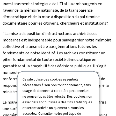
investissement stratégique de l'État luxembourgeois en
faveur de la mémoire nationale, de la transparence
démocratique et de la mise à disposition du patrimoine
documentaire pour les citoyens, chercheurs et institutions".
"La mise à disposition d'infrastructures archivistiques
modernes est indispensable pour sauvegarder notre mémoire
collective et transmettre aux générations futures les
fondements de notre identité. Les archives constituent un
pilier fondamental de toute société démocratique en
garantissent la traçabilité des décisions publiques. Il s'agit
non seulement de préserver notre passé, mais aussi de
renforcer notre avenir dans un souci de transparence et de
Ce site utilise des cookies essentiels
nécessaires à son bon fonctionnement, sans
responsabilité tant individuelle que collective", a souligné la
usage de données à caractère personnel, et
ministre Yuriko Backes.
ne pouvant pas être refusés. Des cookies non
Le nouveau bâtiment, conçu en bois, verre et béton, offrira
essentiels sont utilisés à des fins statistiques
et seront activés uniquement si vous les
une surface nette de 17.224 m² et une capacité de 105
acceptez. Consulter notre
politique de
kilomètres linéaires de stockage, couvrant ainsi les besoins