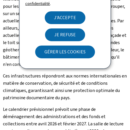
confidentialité
.
pour les 25 à 30 prochaines années. Il permettra de regrouper,
sur un seul site, l'ensemble des services et dépôts
J'ACCEPTE
actuellement dispersés sur six implantations différentes. Par
ailleurs, le bâtiment répond aux exigences énergétiques
JE REFUSE
actuelles: grâce aux panneaux photovoltaïques sur la façade et
le toit sur une surface de 5.700 m2 combinés avec 20 sondes
géothermiques, un puits canadien et des pompes à chaleur, le
GÉRER LES COOKIES
bâtiment produira annuellement davantage d'énergie qu'il
n'en consommera.
Ces infrastructures répondront aux normes internationales en
matière de conservation, de sécurité et de conditions
climatiques, garantissant ainsi une protection optimale du
patrimoine documentaire du pays.
Le calendrier prévisionnel prévoit une phase de
déménagement des administrations et des fonds et
collections entre avril 2026 et février 2027. La salle de lecture