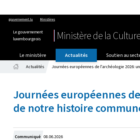
gouvernement.lu
Ministères
Le gouvernement
Ministère de la Cultur
luxembourgeois
Le ministère
Actualités
Soutien au sect
Actualités
Journées européennes de l'archéologie 2026: u
Accueil
Journées européennes de 
de notre histoire commun
Crée
Communiqué
08.06.2026