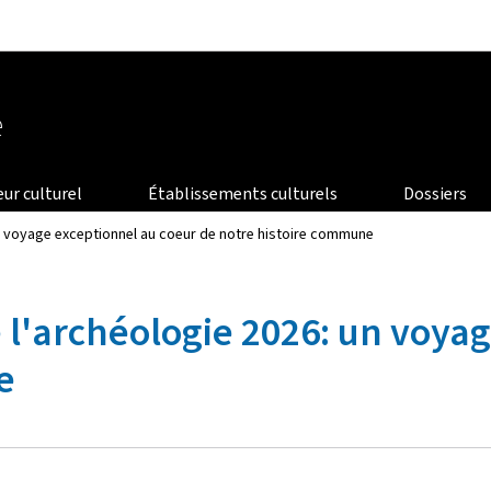
Aller au menu principal
Aller au contenu
e
eur culturel
Établissements culturels
Dossiers
n voyage exceptionnel au coeur de notre histoire commune
l'archéologie 2026: un voyag
e