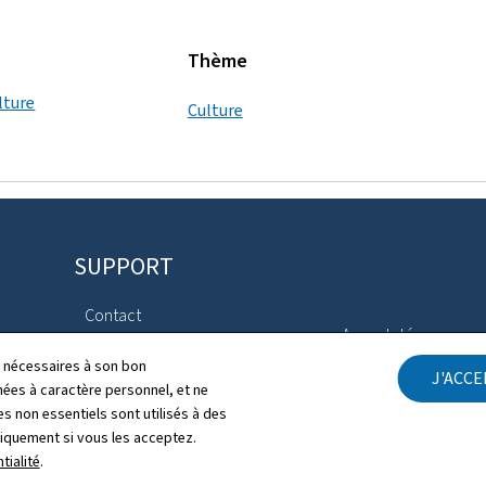
Thème
lture
Culture
SUPPORT
Contact
Aspects légaux
Annuaire
ls nécessaires à son bon
J'ACC
Déclaration d'access
es à caractère personnel, et ne
s non essentiels sont utilisés à des
Plan du site
Gestion des cookies
niquement si vous les acceptez.
tialité
.
À propos du site