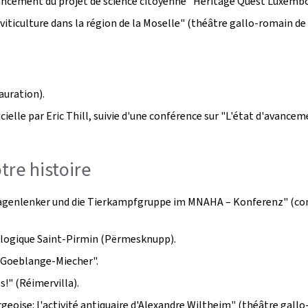
lancement du projet de science citoyenne "
Heritage Quest Luxemb
 viticulture dans la région de la Moselle" (théâtre gallo-romain de
auration).
ielle par Eric Thill, suivie d'une conférence sur "L'état d'avanceme
tre histoire
agenlenker und die Tierkampfgruppe im MNAHA – Konferenz
" (co
ologique Saint-Pirmin (
Përmesknupp
).
e Goeblange-Miecher".
s!" (
Réimervilla
).
geoise: l'activité antiquaire d'Alexandre Wiltheim" (théâtre gall