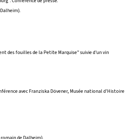
ourg
". Conférence de presse.
 Dalheim).
nt des fouilles de la Petite Marquise" suivie d'un vin
nférence avec Franziska Dövener, Musée national d'Histoire
o-romain de Dalheim).