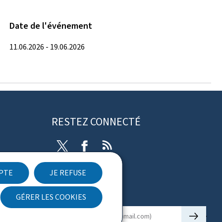
Date de l'événement
11.06.2026 - 19.06.2026
RESTEZ CONNECTÉ
Twitter
Facebook
RSS
EPTE
JE REFUSE
ibilité
Newsletter
GÉRER LES COOKIES
🡒
E-mail