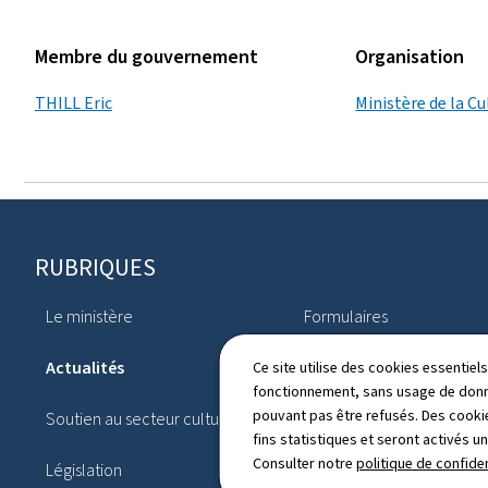
Membre du gouvernement
Organisation
THILL Eric
Ministère de la Cu
Pied
RUBRIQUES
de
Le ministère
Formulaires
page
Actualités
Dossiers
Ce site utilise des cookies essentie
fonctionnement, sans usage de donné
pouvant pas être refusés. Des cookie
Soutien au secteur culturel
Publications
fins statistiques et seront activés u
Consulter notre
politique de confiden
Législation
Glossaires