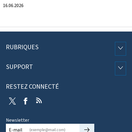
16.06.2026
RUBRIQUES
Pied
RUBRI
de
SUPPORT
SUPP
page
RESTEZ CONNECTÉ
Twitter
Facebook
RSS
Newsletter
🡒
E-mail