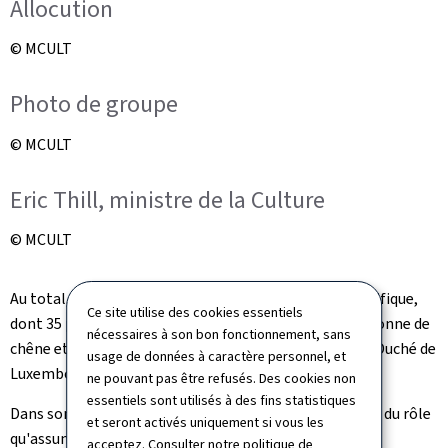
Allocution
© MCULT
Photo de groupe
© MCULT
Eric Thill, ministre de la Culture
© MCULT
Au total, 43 personnes ont reçu une distinction honorifique,
Ce site utilise des cookies essentiels
dont 35 personnes dans l'ordre grand-ducal de la Couronne de
nécessaires à son bon fonctionnement, sans
chêne et 8 personnes dans l'ordre de Mérite du Grand-Duché de
usage de données à caractère personnel, et
Luxembourg.
ne pouvant pas être refusés. Des cookies non
essentiels sont utilisés à des fins statistiques
Dans son allocution, Eric Thill a souligné l'importance du rôle
et seront activés uniquement si vous les
qu'assument les récipiendaires dans leur engagement
acceptez. Consulter notre
politique de