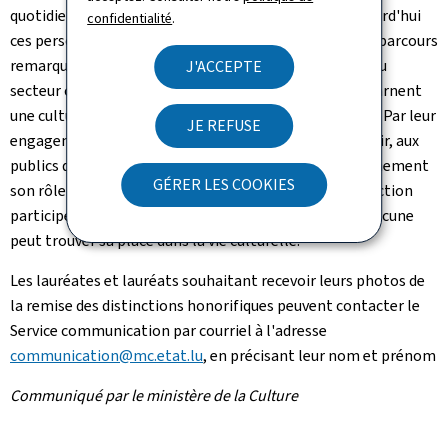
quotidien en faveur de la culture: "En distinguant aujourd'hui
confidentialité
.
ces personnalités, nous célébrons non seulement des parcours
remarquables, mais aussi la contribution essentielle du
J'ACCEPTE
secteur culturel à notre société. Les récipiendaires incarnent
une culture ouverte, vivante et tournée vers les autres. Par leur
JE REFUSE
engagement, ils permettent à la création de s'épanouir, aux
publics de se rencontrer et à la culture de remplir pleinement
GÉRER LES COOKIES
son rôle de dialogue, de partage et de cohésion. Leur action
participe à construire un Luxembourg où chacun et chacune
peut trouver sa place dans la vie culturelle."
Les lauréates et lauréats souhaitant recevoir leurs photos de
la remise des distinctions honorifiques peuvent contacter le
Service communication par courriel à l'adresse
communication@mc.etat.lu
, en précisant leur nom et prénom
Communiqué par le ministère de la Culture