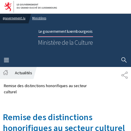
Aller au menu principal
Aller au contenu
gouvernement.lu
Ministères
Le gouvernement luxembourgeois
Ministère de la Culture
AFFICHER
MENU
PRINCIPAL
Actualités
PA
Accueil
Remise des distinctions honorifiques au secteur
culturel
Remise des distinctions
honorifiques au secteur culturel