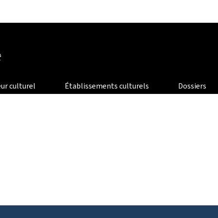
Aller au menu principal
Aller au contenu
e
ur culturel
Établissements culturels
Dossiers