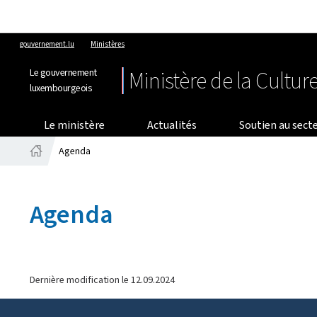
gouvernement.lu
Ministères
Le gouvernement
Ministère de la Cultur
luxembourgeois
Le ministère
Actualités
Soutien au secte
Agenda
Accueil
Agenda
Dernière modification le
12.09.2024