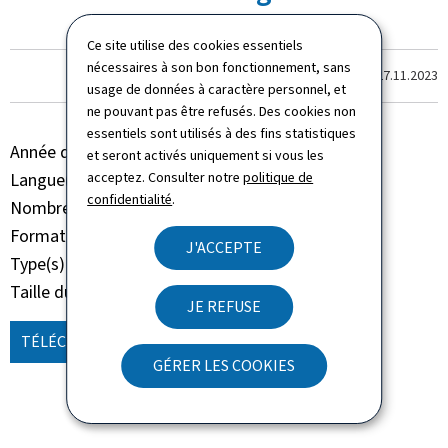
Ce site utilise des cookies essentiels
nécessaires à son bon fonctionnement, sans
Dernière modification le
27.11.2023
usage de données à caractère personnel, et
ne pouvant pas être refusés. Des cookies non
essentiels sont utilisés à des fins statistiques
Année de parution
2022
et seront activés uniquement si vous les
Langue(s)
acceptez. Consulter notre
Français
politique de
confidentialité
.
Nombre de pages
1 page(s)
Format du document
Pdf
J'ACCEPTE
Type(s)
Rapport Etude Analyse
Taille du fichier
38 Ko
JE REFUSE
TÉLÉCHARGER
(FR, PDF - 38 KO)
GÉRER LES COOKIES