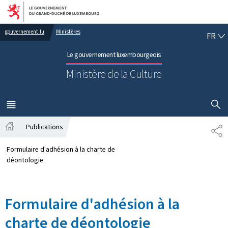
Aller au menu principal
Aller au contenu
FR
gouvernement.lu
Ministères
FR
Le gouvernement luxembourgeois
Ministère de la Culture
AFFICHER
MENU
PRINCIPAL
Publications
PA
Accueil
Formulaire d'adhésion à la charte de
déontologie
Formulaire d'adhésion à la
charte de déontologie