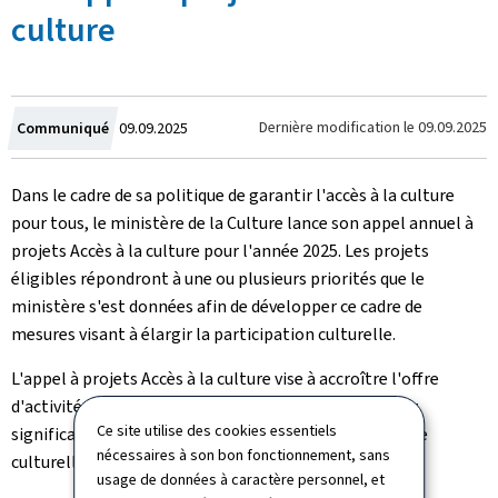
culture
Crée
Dernière modification le
09.09.2025
Communiqué
09.09.2025
le
Dans le cadre de sa politique de garantir l'accès à la culture
pour tous, le ministère de la Culture lance son appel annuel à
projets
Accès à la culture pour l'année 2025. Les projets
éligibles répondront à une ou plusieurs priorités que le
ministère s'est données afin de développer ce cadre de
mesures visant à élargir la participation culturelle.
L'appel à projets Accès à la culture vise à accroître l'offre
d'activités, de services ou de biens pouvant contribuer
Ce site utilise des cookies essentiels
significativement à une participation plus large à la vie
nécessaires à son bon fonctionnement, sans
culturelle au Luxembourg.
usage de données à caractère personnel, et