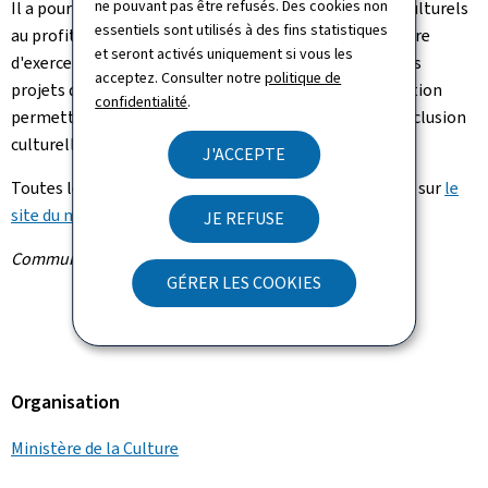
ne pouvant pas être refusés. Des cookies non
Il a pour finalité de soutenir la réalisation de projets culturels
essentiels sont utilisés à des fins statistiques
au profit des personnes qui sont difficilement en mesure
et seront activés uniquement si vous les
d'exercer pleinement leur droit à la culture ainsi que les
acceptez. Consulter notre
politique de
projets qui utilisent la culture comme outil d'intervention
confidentialité
.
permettant d'agir sur des enjeux sociaux et contre l'exclusion
culturelle.
J'ACCEPTE
Toutes les informations et les détails sont à retrouver sur
le
site du ministère de la Culture
.
JE REFUSE
Communiqué par le ministère de la Culture
GÉRER LES COOKIES
Organisation
Ministère de la Culture