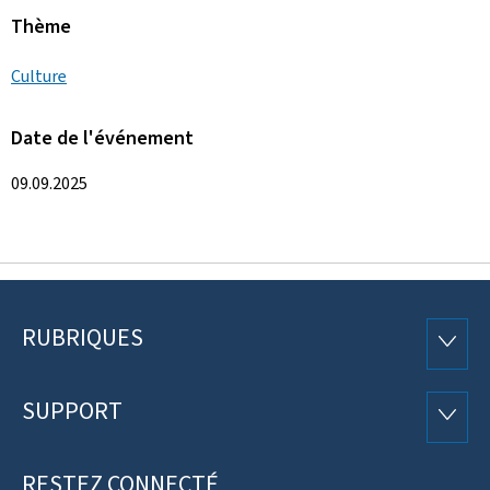
Thème
Culture
Date de l'événement
09.09.2025
RUBRIQUES
Pied
RUBRI
de
SUPPORT
SUPP
page
RESTEZ CONNECTÉ