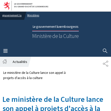
Aller au menu principal
Aller au contenu
gouvernement.lu
Ministères
Le gouvernement luxembourgeois
Ministère de la Culture
AFFICHER
MENU
PRINCIPAL
Actualités
PA
Accueil
Le ministère de la Culture lance son appel à
projets d'accès à la culture
Le ministère de la Culture lance
son appel à projets d'accès à la