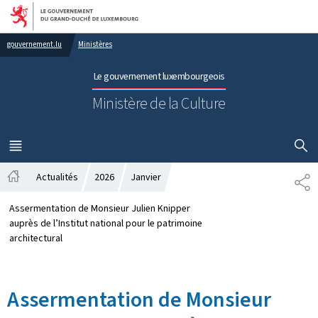
Aller au menu principal
Aller au contenu
gouvernement.lu
Ministères
Le gouvernement luxembourgeois
Ministère de la Culture
AFFICHER
MENU
PRINCIPAL
Actualités
2026
Janvier
PA
Accueil
Assermentation de Monsieur Julien Knipper
auprès de l’Institut national pour le patrimoine
architectural
Assermentation de Monsieur