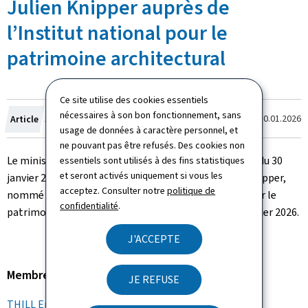
Julien Knipper auprès de
l’Institut national pour le
patrimoine architectural
Ce site utilise des cookies essentiels
nécessaires à son bon fonctionnement, sans
Crée
Dernière modification le
30.01.2026
Article
30.01.2026
usage de données à caractère personnel, et
le
ne pouvant pas être refusés. Des cookies non
Le ministre de la Culture, Eric Thill, a procédé en date du 30
essentiels sont utilisés à des fins statistiques
et seront activés uniquement si vous les
janvier 2026 à l'assermentation de Monsieur Julien Knipper,
acceptez. Consulter notre
politique de
nommé gestionnaire auprès de l’Institut national pour le
confidentialité
.
patrimoine architectural avec effet à partir du 1er février 2026.
J'ACCEPTE
Membre du gouvernement
JE REFUSE
THILL Eric