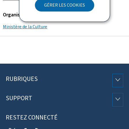
GÉRER LES COOKIES
Organisation
Ministère de la Culture
RUBRIQUES
Pied
RUBRI
de
SUPPORT
SUPP
page
RESTEZ CONNECTÉ