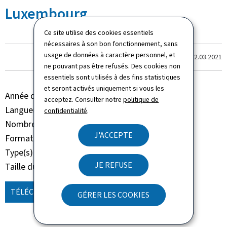
Luxembourg
Ce site utilise des cookies essentiels
nécessaires à son bon fonctionnement, sans
usage de données à caractère personnel, et
Dernière modification le
12.03.2021
ne pouvant pas être refusés. Des cookies non
essentiels sont utilisés à des fins statistiques
et seront activés uniquement si vous les
Année de parution
2021
acceptez. Consulter notre
politique de
Langue(s)
Français
confidentialité
.
Nombre de pages
31 page(s)
J'ACCEPTE
Format du document
Pdf
Type(s)
Rapport d'activités
JE REFUSE
Taille du fichier
1,31 Mo
TÉLÉCHARGER
(FR, PDF - 1,31 MO)
GÉRER LES COOKIES