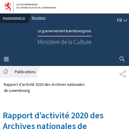
Aller au menu principal
Aller au contenu
FR
gouvernement.lu
Ministères
FR
Le gouvernement luxembourgeois
Ministère de la Culture
AFFICHER
MENU
PRINCIPAL
Publications
PA
Accueil
Rapport d’activité 2020 des Archives nationales
de Luxembourg
Rapport d’activité 2020 des
Archives nationales de