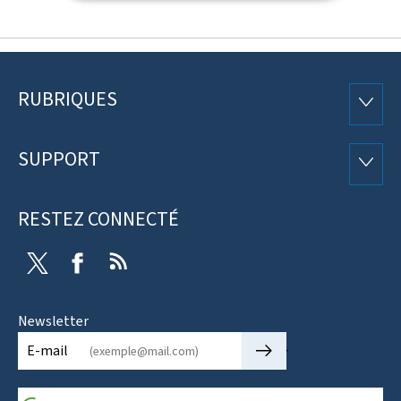
RUBRIQUES
Pied
RUBRI
de
SUPPORT
SUPP
page
RESTEZ CONNECTÉ
Twitter
Facebook
RSS
Newsletter
🡒
E-mail