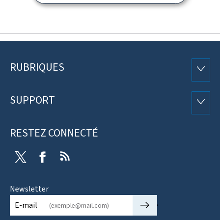
RUBRIQUES
Pied
RUBRI
de
SUPPORT
SUPP
page
RESTEZ CONNECTÉ
Twitter
Facebook
RSS
Newsletter
🡒
E-mail