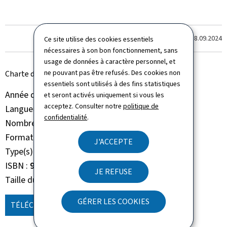
Dernière modification le
18.09.2024
Ce site utilise des cookies essentiels
nécessaires à son bon fonctionnement, sans
usage de données à caractère personnel, et
ne pouvant pas être refusés. Des cookies non
Charte de déontologie pour les structures culturelles
essentiels sont utilisés à des fins statistiques
Année de parution
2022
et seront activés uniquement si vous les
acceptez. Consulter notre
politique de
Langue(s)
Français
confidentialité
.
Nombre de pages
31 page(s)
Format du document
Pdf
J'ACCEPTE
Type(s)
Rapport Etude Analyse
ISBN
978-2-87984-127-4
JE REFUSE
Taille du fichier
670 Ko
GÉRER LES COOKIES
TÉLÉCHARGER
(FR, PDF - 670 KO)