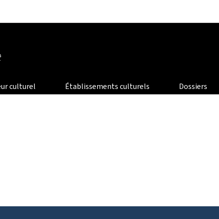
Aller au menu principal
Aller au contenu
e
ur culturel
Établissements culturels
Dossiers