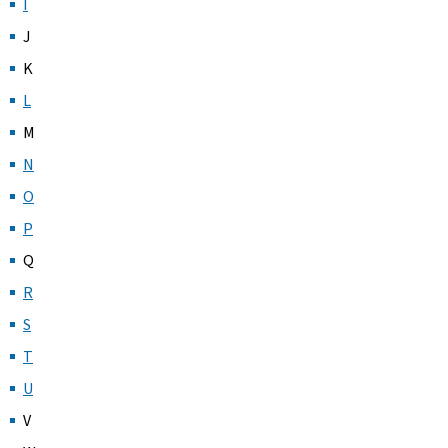
I
J
K
L
M
N
O
P
Q
R
S
T
U
V