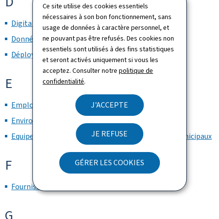
D
Ce site utilise des cookies essentiels
nécessaires à son bon fonctionnement, sans
Digitalisation
usage de données à caractère personnel, et
ne pouvant pas être refusés. Des cookies non
Données d’origine numérique (Born-digital data)
essentiels sont utilisés à des fins statistiques
Déployeur (Deployer)
et seront activés uniquement si vous les
acceptez. Consulter notre
politique de
E
confidentialité
.
J'ACCEPTE
Employment
Environnement bâti
JE REFUSE
Equipes d'architectes nationaux et d'architectes municipaux
F
GÉRER LES COOKIES
Fournisseur (Provider) de système d’IA
G