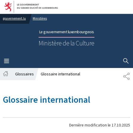
Aller au menu principal
Aller au contenu
gouvernement.lu
Ministères
Le gouvernement luxembourgeois
Ministère de la Culture
AFFICHER
MENU
PRINCIPAL
Glossaires
Glossaire international
PA
Accueil
Glossaire international
Dernière modification le
17.10.2025